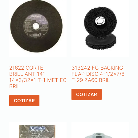
21622 CORTE
313242 FG BACKING
BRILLIANT 14″
FLAP DISC 4-1/2×7/8
14×3/32×1 T-1 MET EC
T-29 ZA60 BRIL
BRIL
COTIZAR
COTIZAR