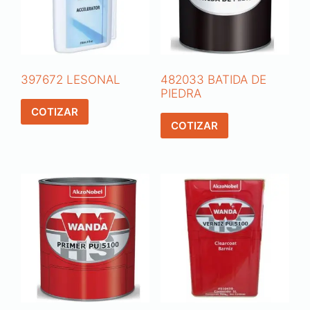
397672 LESONAL
482033 BATIDA DE
PIEDRA
COTIZAR
COTIZAR