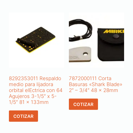
8292353011 Respaldo
7872000111 Corta
medio para lijadora
Basuras «Shark Blade»
orbital elEctrica con 64
2″ – 3/4″ 48 x 28mm
Agujeros 3-1/5″ x 5-
1/5″ 81 x 133mm
COTIZAR
COTIZAR