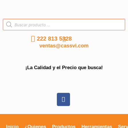
222 813 5328
ventas@cassvi.com
¡La Calidad y el Precio que busca!
Inicio
¿Quienes
Productos
Herramientas
Serv