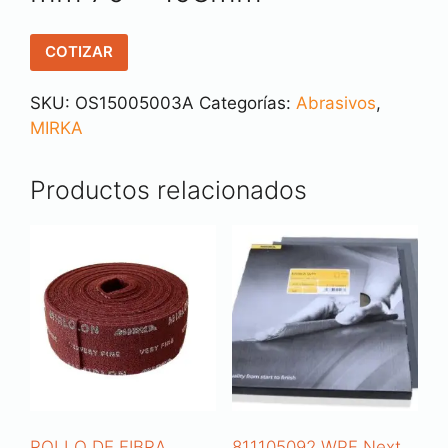
COTIZAR
SKU:
OS15005003A
Categorías:
Abrasivos
,
MIRKA
Productos relacionados
ROLLO DE FIBRA
811105092 WPF Next