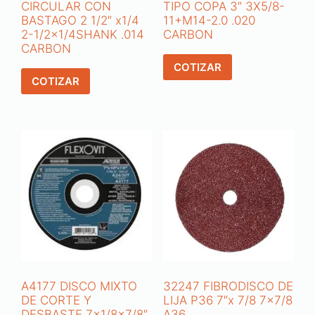
CIRCULAR CON
TIPO COPA 3″ 3X5/8-
BASTAGO 2 1/2″ x1/4
11+M14-2.0 .020
2-1/2×1/4SHANK .014
CARBON
CARBON
COTIZAR
COTIZAR
A4177 DISCO MIXTO
32247 FIBRODISCO DE
DE CORTE Y
LIJA P36 7″x 7/8 7×7/8
DESBASTE 7×1/8×7/8″
A36