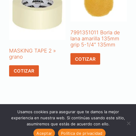
7991351011 Borla de
lana amarilla 135mm
grip 5-1/4″ 135mm
MASKING TAPE 2 »
grano
COTIZAR
COTIZAR
Usamos cookies para asegurar que te damos la mejor
experiencia en nuestra web. Si continúas usando este sitio,
asumiremos que estás de acuerdo con ello.
© 2026 | CASSVI | Todos los derechos reservados |
Aviso
de Privacidad
¡Cotice aquí!
Aceptar
Política de privacidad